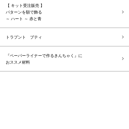
【 キット受注販売 】
パターンを額で飾る
～ ハート ～ 赤と青
トラプント ブティ
『ペーパーライナーで作るきんちゃく』に
おススメ材料