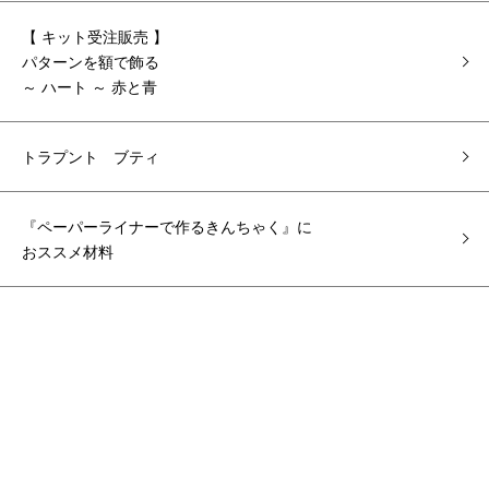
【 キット受注販売 】
パターンを額で飾る
～ ハート ～ 赤と青
トラプント ブティ
『ペーパーライナーで作るきんちゃく』に
おススメ材料