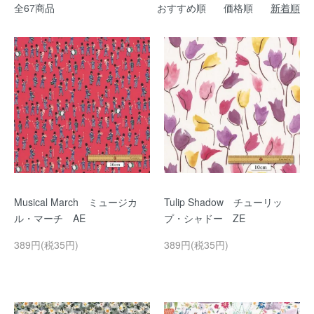
全67商品
おすすめ順
価格順
新着順
Musical March ミュージカ
Tulip Shadow チューリッ
ル・マーチ AE
プ・シャドー ZE
389円(税35円)
389円(税35円)