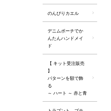
のんびりカエル
デニムポーチでか
んたんハンドメイ
ド
【 キット受注販売
】
パターンを額で飾
る
～ ハート ～ 赤と青
トラプント ブテ