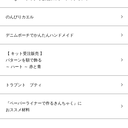
のんびりカエル
デニムポーチでかんたんハンドメイド
【 キット受注販売 】
パターンを額で飾る
～ ハート ～ 赤と青
トラプント ブティ
『ペーパーライナーで作るきんちゃく』に
おススメ材料