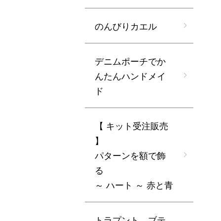
のんびりカエル
デニムポーチでか
んたんハンドメイ
ド
【 キット受注販売
】
パターンを額で飾
る
～ ハート ～ 赤と青
トラプント ブテ