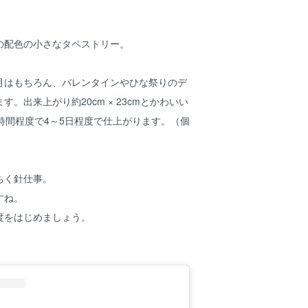
の配色の小さなタペストリー。
月はもちろん、バレンタインやひな祭りのデ
。出来上がり約20cm × 23cmとかわいい
時間程度で4～5日程度で仕上がります。（個
ちく針仕事。
すね。
度をはじめましょう。