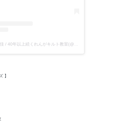
キルト講師 板橋由佳 / 40年以上続くれんがキルト教室(@runrun_quilt)がシェアした投稿
ズ 】
枚