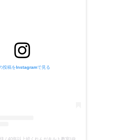
の投稿をInstagramで見る
キルト講師 板橋由佳 / 40年以上続くれんがキルト教室(@runrun_quilt)がシェアした投稿